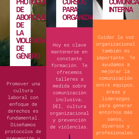
PROTOCOLOS
CURSOS
COMUNICA
DE
PARA
INTERNA
ABORDAJE
ORGANIZACIONES
DE
LA
Cuidar la voz
VIOLENCIA
organizacional
Hoy es clave
DE
también es
mantenerse en
GÉNERO
importante. Te
constante
ayudamos a
formación. Te
mejorar la
ofrecemos
comunicación
talleres a
Promover una
entre equipos,
medida sobre
cultura
áreas y
comunicación
laboral con
liderazgos
inclusiva,
enfoque de
para generar
DEI, cultura
derechos es
entornos más
organizacional
fundamental.
sanos,
y prevención
Diseñamos
diversos y
de violencias.
protocolos de
profesionales.
prevención y